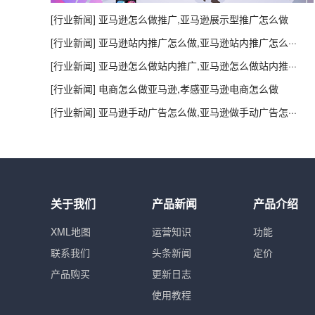
“
优品跨境
[行业新闻] 亚马逊怎么做推广,亚马逊展示型推广怎么做
跟卖Pro提供了亚马逊API接口，与我们
[行业新闻] 亚马逊站内推广怎么做,亚马逊站内推广怎么···
己的服务器，数据都由我们自己储存，更
[行业新闻] 亚马逊怎么做站内推广,亚马逊怎么做站内推···
系统的费用。
[行业新闻] 电商怎么做亚马逊,孝感亚马逊电商怎么做
[行业新闻] 亚马逊手动广告怎么做,亚马逊做手动广告怎···
“
非凡贸易
关于我们
产品新闻
产品介绍
运营是跨境行业较为重要的一环，多维度
XML地图
运营知识
功能
让我们对产品和店铺有了更深层次的了解
联系我们
头条新闻
定价
大大节省了人力成本和时间成本。
产品购买
更新日志
使用教程