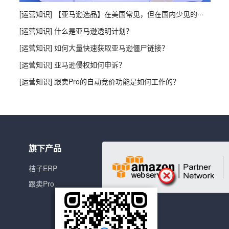
[运营知识] 【亚马逊选品】在美国常见，但在国内少见的···
的IT部门实现无缝对接，单独部署自
[运营知识] 什么是亚马逊透明计划？
安全，更放心，省去了一大笔开发
[运营知识] 如何大量快速获取亚马逊僵尸链接？
[运营知识] 亚马逊侵权如何申诉？
[运营知识] 跟卖Pro的自动竞价功能是如何工作的？
旗下产品
清晰直观的店铺、订单数据统计，
桔子ERP
，在提高店铺运营效率的同时，也
跟卖Pro